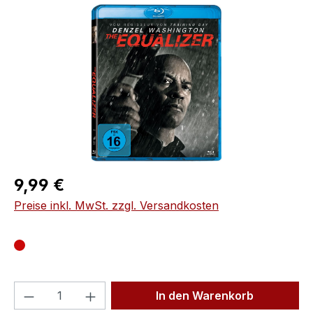
Bildergalerie überspringen
Regulärer Preis:
9,99 €
Preise inkl. MwSt. zzgl. Versandkosten
Produkt Anzahl: Gib den gewünschten We
In den Warenkorb