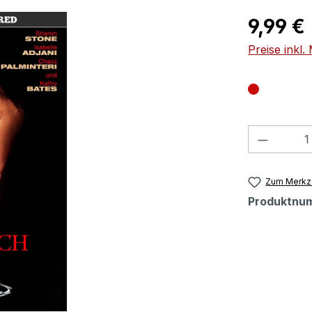
Regulärer Pr
9,99 €
Preise inkl
Produkt
Zum Merkze
Produktnu