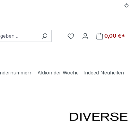
Du hast 0 Produkte auf d
0,00 €*
ndernummern
Aktion der Woche
Indeed Neuheiten