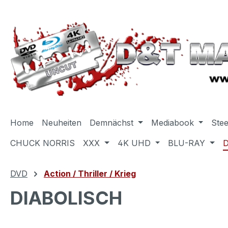
m Hauptinhalt springen
Zur Suche springen
Zur Hauptnavigation springen
Home
Neuheiten
Demnächst
Mediabook
Ste
CHUCK NORRIS
XXX
4K UHD
BLU-RAY
DVD
Action / Thriller / Krieg
DIABOLISCH