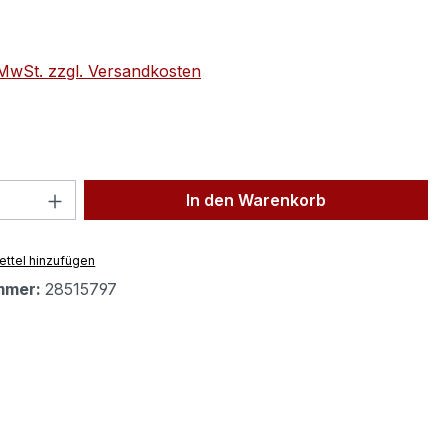
eis:
. MwSt. zzgl. Versandkosten
 Anzahl: Gib den gewünschten Wert ein 
In den Warenkorb
ttel hinzufügen
mmer:
28515797