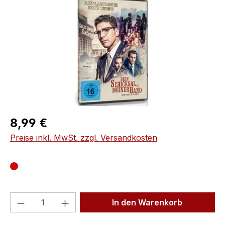
Regulärer Preis:
8,99 €
Preise inkl. MwSt. zzgl. Versandkosten
Produkt Anzahl: Gib den gewünschten We
In den Warenkorb