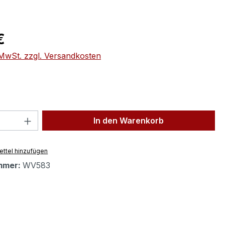
eis:
€
. MwSt. zzgl. Versandkosten
 Anzahl: Gib den gewünschten Wert ein 
In den Warenkorb
ttel hinzufügen
mmer:
WV583