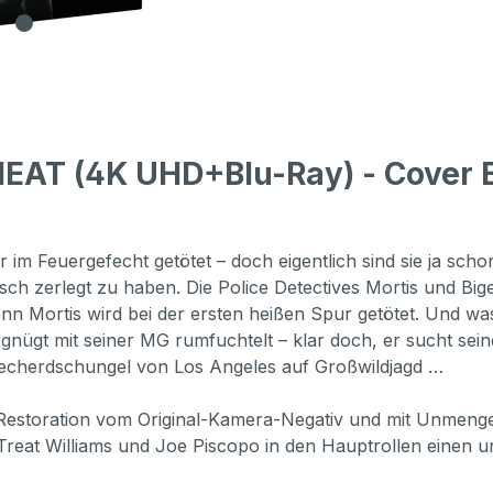
EAT (4K UHD+Blu-Ray) - Cover E
im Feuergefecht getötet – doch eigentlich sind sie ja schon
ch zerlegt zu haben. Die Police Detectives Mortis und Big
 denn Mortis wird bei der ersten heißen Spur getötet. Und 
gt mit seiner MG rumfuchtelt – klar doch, er sucht seine
echerdschungel von Los Angeles auf Großwildjagd …
K-Restoration vom Original-Kamera-Negativ und mit Unmenge
eat Williams und Joe Piscopo in den Hauptrollen einen un