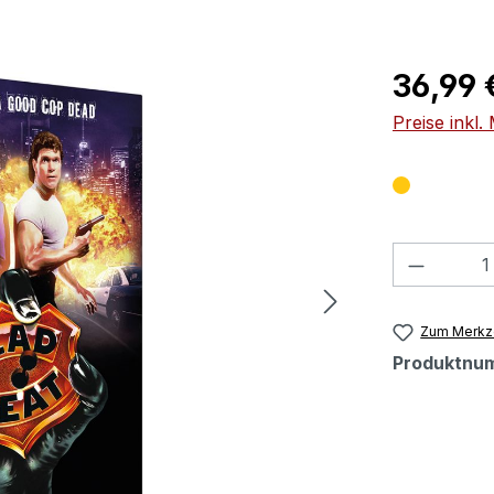
Regulärer Pr
36,99 
Preise inkl
Produkt
Zum Merkze
Produktnu