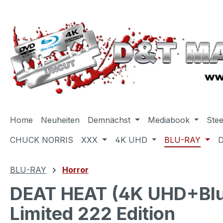
m Hauptinhalt springen
Zur Suche springen
Zur Hauptnavigation springen
Home
Neuheiten
Demnächst
Mediabook
Ste
CHUCK NORRIS
XXX
4K UHD
BLU-RAY
BLU-RAY
Horror
DEAT HEAT (4K UHD+Blu-
Limited 222 Edition