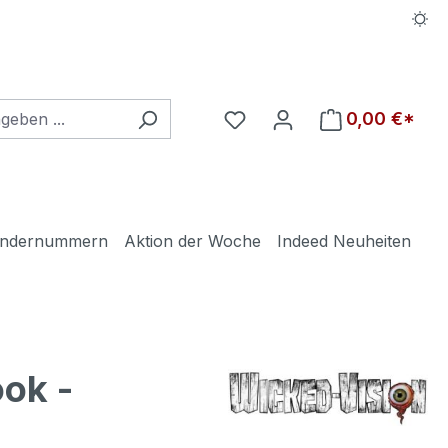
Du hast 0 Produkte auf d
0,00 €*
ndernummern
Aktion der Woche
Indeed Neuheiten
ok -