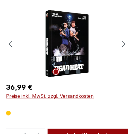
Bildergalerie überspringen
Regulärer Preis:
36,99 €
Preise inkl. MwSt. zzgl. Versandkosten
Produkt Anzahl: Gib den gewünschten We