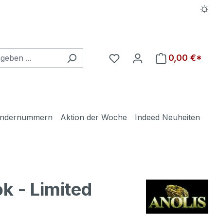
Du hast 0 Produkte auf d
0,00 €*
ndernummern
Aktion der Woche
Indeed Neuheiten
k - Limited