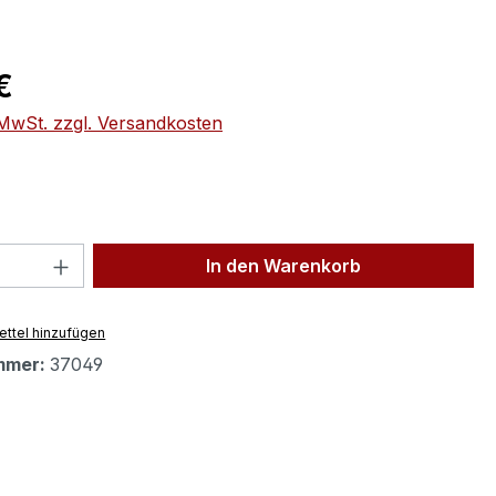
eis:
€
. MwSt. zzgl. Versandkosten
 Anzahl: Gib den gewünschten Wert ein 
In den Warenkorb
ttel hinzufügen
mmer:
37049