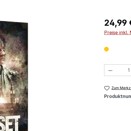
Regulärer Pr
24,99 
Preise inkl
Produkt
Zum Merkze
Produktnu