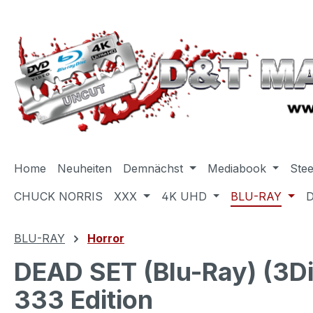
m Hauptinhalt springen
Zur Suche springen
Zur Hauptnavigation springen
Home
Neuheiten
Demnächst
Mediabook
Ste
CHUCK NORRIS
XXX
4K UHD
BLU-RAY
BLU-RAY
Horror
DEAD SET (Blu-Ray) (3Di
333 Edition