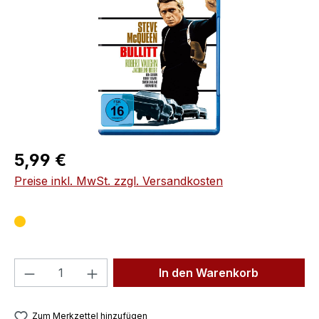
Regulärer Preis:
5,99 €
Preise inkl. MwSt. zzgl. Versandkosten
Produkt Anzahl: Gib den gewünschten We
In den Warenkorb
Zum Merkzettel hinzufügen