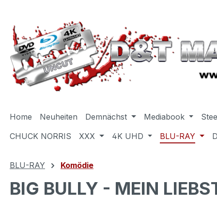
m Hauptinhalt springen
Zur Suche springen
Zur Hauptnavigation springen
Home
Neuheiten
Demnächst
Mediabook
Ste
CHUCK NORRIS
XXX
4K UHD
BLU-RAY
BLU-RAY
Komödie
BIG BULLY - MEIN LIEBS