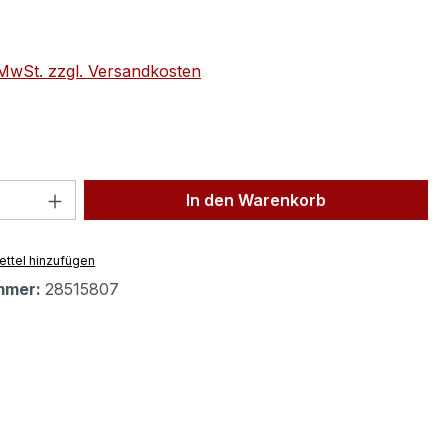
eis:
. MwSt. zzgl. Versandkosten
 Anzahl: Gib den gewünschten Wert ein 
In den Warenkorb
ttel hinzufügen
mmer:
28515807