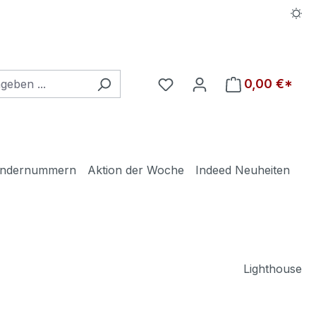
Du hast 0 Produkte auf d
0,00 €*
ndernummern
Aktion der Woche
Indeed Neuheiten
Lighthouse