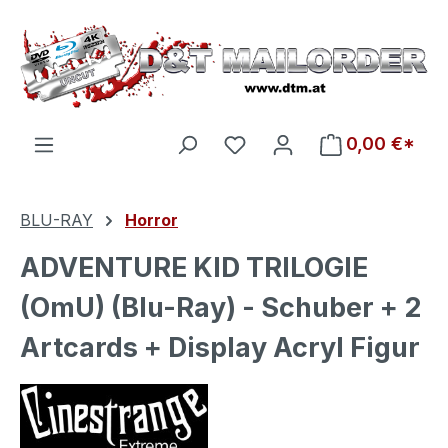
Zum Hauptinhalt springen
Du hast 0 Produkte auf d
0,00 €*
BLU-RAY
Horror
ADVENTURE KID TRILOGIE
(OmU) (Blu-Ray) - Schuber + 2
Artcards + Display Acryl Figur