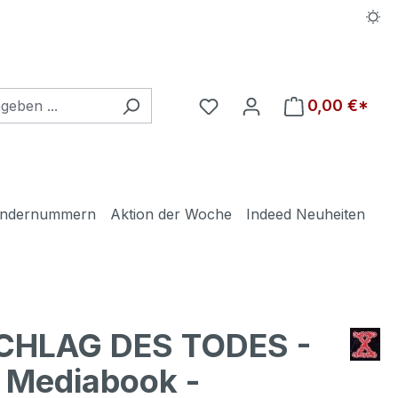
Du hast 0 Produkte auf d
0,00 €*
ndernummern
Aktion der Woche
Indeed Neuheiten
SCHLAG DES TODES -
 Mediabook -