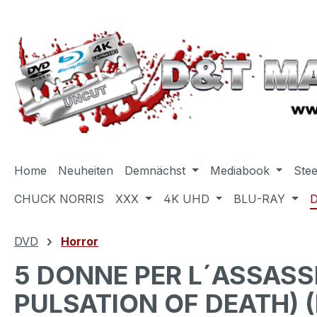
m Hauptinhalt springen
Zur Suche springen
Zur Hauptnavigation springen
Home
Neuheiten
Demnächst
Mediabook
Ste
CHUCK NORRIS
XXX
4K UHD
BLU-RAY
DVD
Horror
5 DONNE PER L´ASSASS
PULSATION OF DEATH) (B