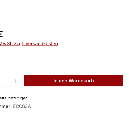
eis:
€
. MwSt. zzgl. Versandkosten
 Anzahl: Gib den gewünschten Wert ein 
In den Warenkorb
ttel hinzufügen
mmer:
ECC83A