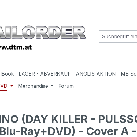
elBook
LAGER - ABVERKAUF
ANOLIS AKTION
MB So
DVD
Merchandise
Forum
INO (DAY KILLER - PULS
lu-Ray+DVD) - Cover A -