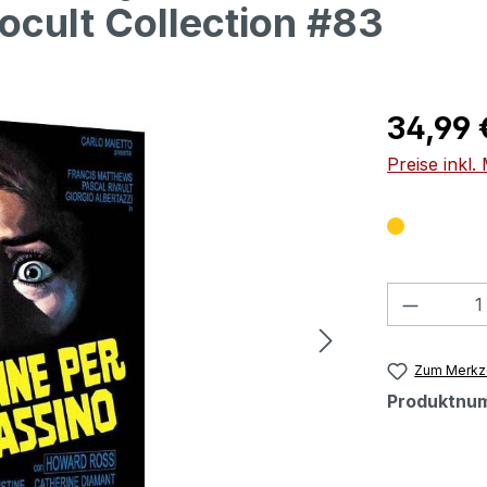
rocult Collection #83
Regulärer Pr
34,99 
Preise inkl
Produkt
Zum Merkze
Produktnu