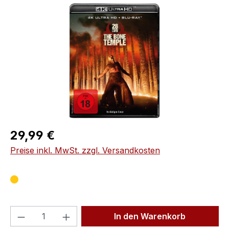
Bildergalerie überspringen
Regulärer Preis:
29,99 €
Preise inkl. MwSt. zzgl. Versandkosten
Produkt Anzahl: Gib den gewünschten We
In den Warenkorb