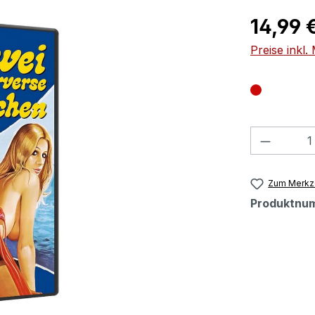
Regulärer Pr
14,99 
Preise inkl
Produkt
Zum Merkze
Produktnu