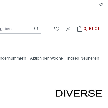
Du hast 0 Produkte auf d
0,00 €*
ndernummern
Aktion der Woche
Indeed Neuheiten