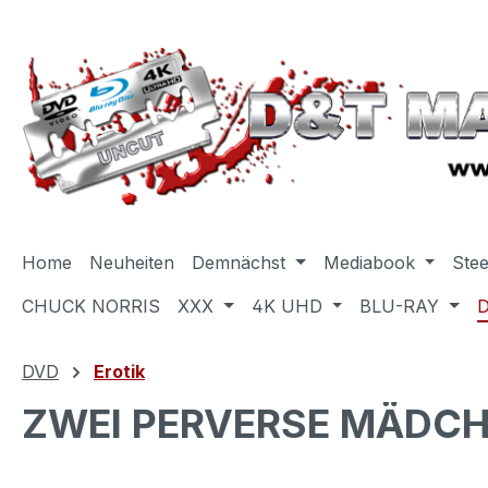
m Hauptinhalt springen
Zur Suche springen
Zur Hauptnavigation springen
Home
Neuheiten
Demnächst
Mediabook
Ste
CHUCK NORRIS
XXX
4K UHD
BLU-RAY
DVD
Erotik
ZWEI PERVERSE MÄDC