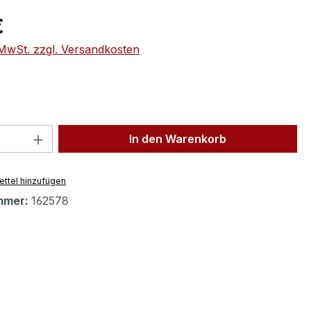
eis:
€
. MwSt. zzgl. Versandkosten
 Anzahl: Gib den gewünschten Wert ein 
In den Warenkorb
ttel hinzufügen
mmer:
162578