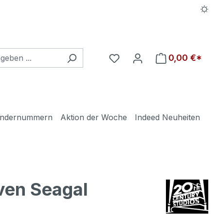
Du hast 0 Produkte auf d
0,00 €*
ndernummern
Aktion der Woche
Indeed Neuheiten
ven Seagal