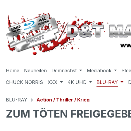
m Hauptinhalt springen
Zur Suche springen
Zur Hauptnavigation springen
Home
Neuheiten
Demnächst
Mediabook
Ste
CHUCK NORRIS
XXX
4K UHD
BLU-RAY
BLU-RAY
Action / Thriller / Krieg
ZUM TÖTEN FREIGEGEBEN 