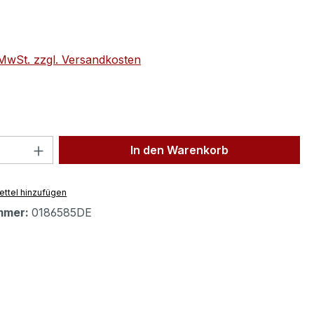
eis:
. MwSt. zzgl. Versandkosten
 Anzahl: Gib den gewünschten Wert ein 
In den Warenkorb
ttel hinzufügen
mmer:
0186585DE