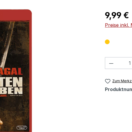
Regulärer Pr
9,99 €
Preise inkl
Produkt
Zum Merkze
Produktnu