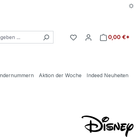
Du hast 0 Produkte auf d
0,00 €*
ndernummern
Aktion der Woche
Indeed Neuheiten