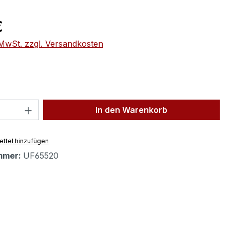
eis:
€
. MwSt. zzgl. Versandkosten
 Anzahl: Gib den gewünschten Wert ein 
In den Warenkorb
ttel hinzufügen
mmer:
UF65520