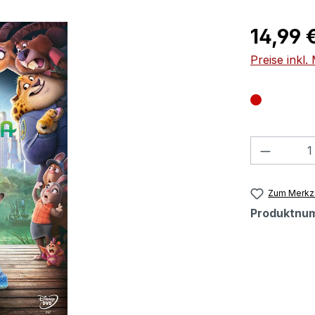
Regulärer Pr
14,99 
Preise inkl
Produkt
Zum Merkze
Produktnu