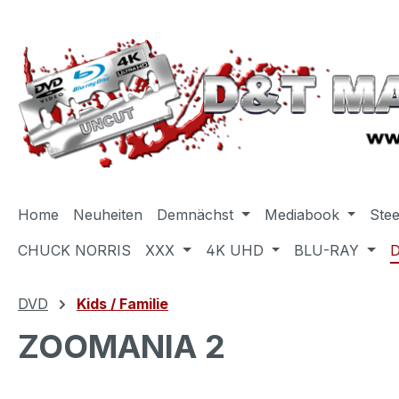
m Hauptinhalt springen
Zur Suche springen
Zur Hauptnavigation springen
Home
Neuheiten
Demnächst
Mediabook
Ste
CHUCK NORRIS
XXX
4K UHD
BLU-RAY
DVD
Kids / Familie
ZOOMANIA 2