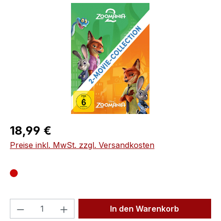
Bildergalerie überspringen
Regulärer Preis:
18,99 €
Preise inkl. MwSt. zzgl. Versandkosten
Produkt Anzahl: Gib den gewünschten We
In den Warenkorb