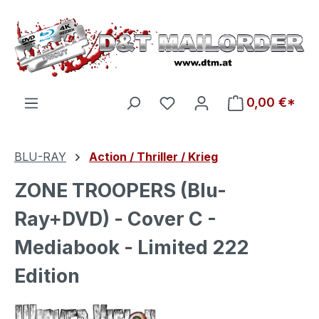
Zum Hauptinhalt springen
Du hast 0 Produkte auf d
0,00 €*
BLU-RAY
Action / Thriller / Krieg
ZONE TROOPERS (Blu-
Ray+DVD) - Cover C -
Mediabook - Limited 222
Edition