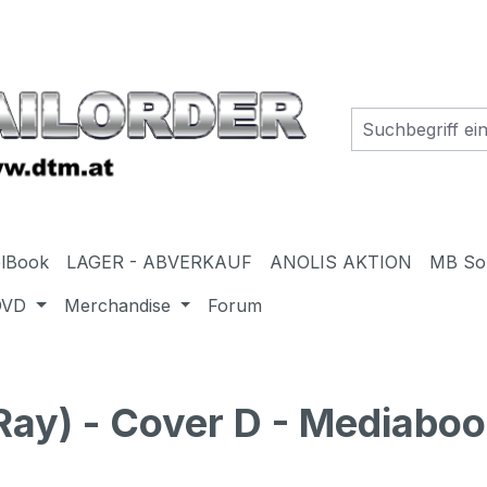
elBook
LAGER - ABVERKAUF
ANOLIS AKTION
MB So
DVD
Merchandise
Forum
y) - Cover D - Mediabook