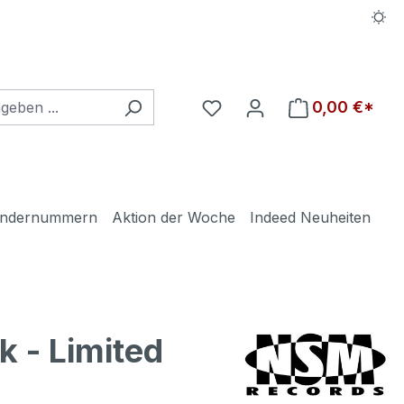
Du hast 0 Produkte auf d
0,00 €*
ndernummern
Aktion der Woche
Indeed Neuheiten
 - Limited