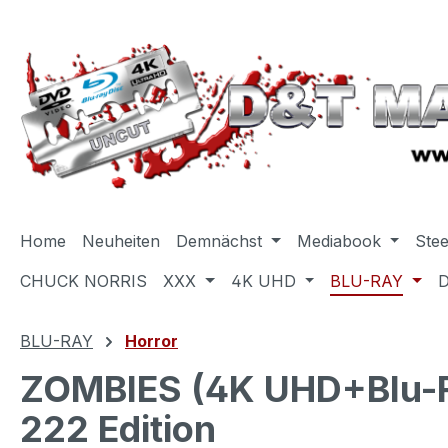
m Hauptinhalt springen
Zur Suche springen
Zur Hauptnavigation springen
Home
Neuheiten
Demnächst
Mediabook
Ste
CHUCK NORRIS
XXX
4K UHD
BLU-RAY
BLU-RAY
Horror
ZOMBIES (4K UHD+Blu-Ra
222 Edition