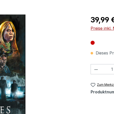
Regulärer Pr
39,99 
Preise inkl
Dieses Pr
Produkt
Zum Merkze
Produktnu