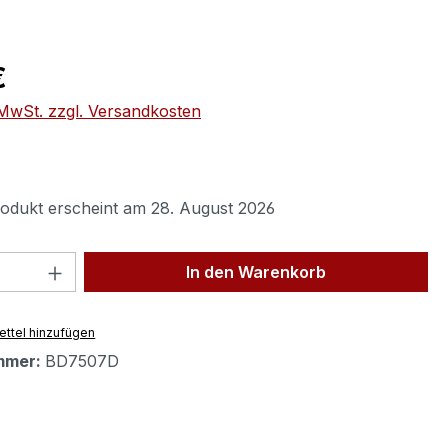
eis:
€
. MwSt. zzgl. Versandkosten
odukt erscheint am 28. August 2026
 Anzahl: Gib den gewünschten Wert ein 
In den Warenkorb
ttel hinzufügen
mmer:
BD7507D