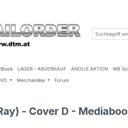
elBook
LAGER - ABVERKAUF
ANOLIS AKTION
MB So
DVD
Merchandise
Forum
y) - Cover D - Mediabook