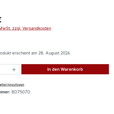
eis:
€
. MwSt. zzgl. Versandkosten
odukt erscheint am 28. August 2026
 Anzahl: Gib den gewünschten Wert ein 
In den Warenkorb
ttel hinzufügen
mmer:
BD7507D