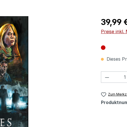
Regulärer Pr
39,99 
Preise inkl
Dieses Pr
Produkt
Zum Merkze
Produktnu