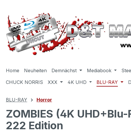
m Hauptinhalt springen
Zur Suche springen
Zur Hauptnavigation springen
Home
Neuheiten
Demnächst
Mediabook
Ste
CHUCK NORRIS
XXX
4K UHD
BLU-RAY
BLU-RAY
Horror
ZOMBIES (4K UHD+Blu-Ra
222 Edition