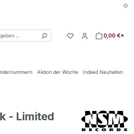
Du hast 0 Produkte auf d
0,00 €*
ndernummern
Aktion der Woche
Indeed Neuheiten
 - Limited