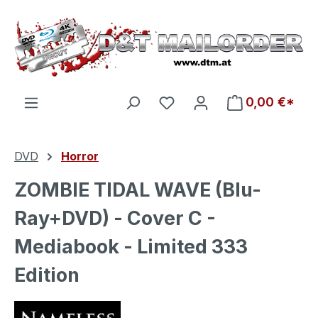
Zum Hauptinhalt springen
Du hast 0 Produkte auf d
0,00 €*
DVD
Horror
ZOMBIE TIDAL WAVE (Blu-
Ray+DVD) - Cover C -
Mediabook - Limited 333
Edition