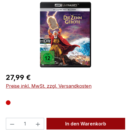
Bildergalerie überspringen
Regulärer Preis:
27,99 €
Preise inkl. MwSt. zzgl. Versandkosten
Produkt Anzahl: Gib den gewünschten We
In den Warenkorb