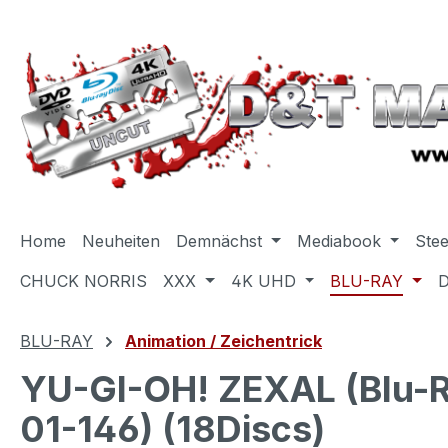
m Hauptinhalt springen
Zur Suche springen
Zur Hauptnavigation springen
Home
Neuheiten
Demnächst
Mediabook
Ste
CHUCK NORRIS
XXX
4K UHD
BLU-RAY
BLU-RAY
Animation / Zeichentrick
YU-GI-OH! ZEXAL (Blu-Ra
01-146) (18Discs)