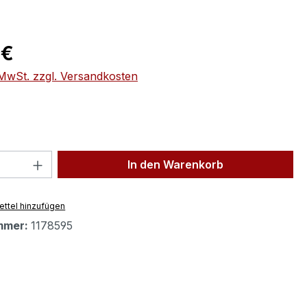
eis:
 €
. MwSt. zzgl. Versandkosten
 Anzahl: Gib den gewünschten Wert ein 
In den Warenkorb
ttel hinzufügen
mmer:
1178595