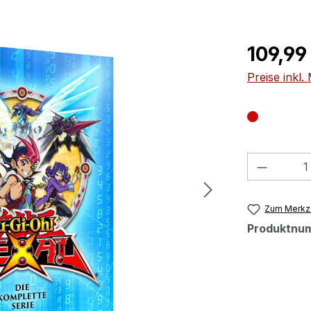
Regulärer Pr
109,99
Preise inkl
Produkt
Zum Merkze
Produktnu