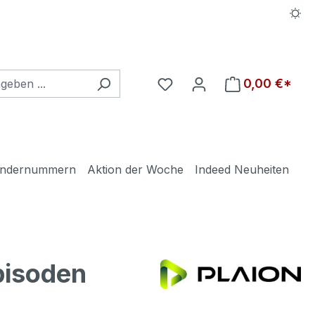
Du hast 0 Produkte auf d
0,00 €*
ndernummern
Aktion der Woche
Indeed Neuheiten
pisoden