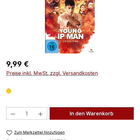
Regulärer Preis:
9,99 €
Preise inkl. MwSt. zzgl. Versandkosten
Produkt Anzahl: Gib den gewünschten We
In den Warenkorb
Zum Merkzettel hinzufügen