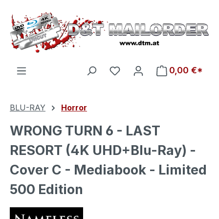
Zum Hauptinhalt springen
Du hast 0 Produkte auf d
0,00 €*
BLU-RAY
Horror
WRONG TURN 6 - LAST
RESORT (4K UHD+Blu-Ray) -
Cover C - Mediabook - Limited
500 Edition