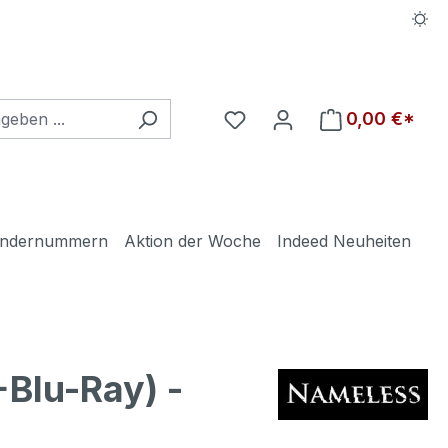
Du hast 0 Produkte auf d
0,00 €*
ndernummern
Aktion der Woche
Indeed Neuheiten
lu-Ray) -