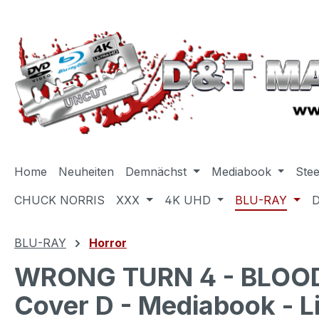
m Hauptinhalt springen
Zur Suche springen
Zur Hauptnavigation springen
Home
Neuheiten
Demnächst
Mediabook
Ste
CHUCK NORRIS
XXX
4K UHD
BLU-RAY
BLU-RAY
Horror
WRONG TURN 4 - BLOOD
Cover D - Mediabook - L