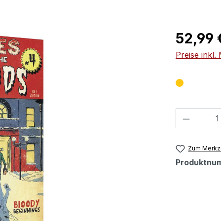
Regulärer Pr
52,99 
Preise inkl
Produkt
Zum Merkze
Produktnu