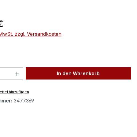
eis:
€
. MwSt. zzgl. Versandkosten
 Anzahl: Gib den gewünschten Wert ein 
In den Warenkorb
ttel hinzufügen
mmer:
3477369