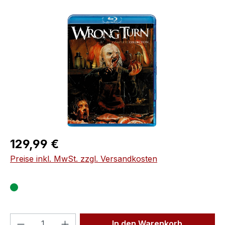
Bildergalerie überspringen
Regulärer Preis:
129,99 €
Preise inkl. MwSt. zzgl. Versandkosten
Produkt Anzahl: Gib den gewünschten We
In den Warenkorb