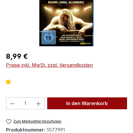
Regulärer Preis:
8,99 €
Preise inkl. MwSt. zzgl. Versandkosten
Produkt Anzahl: Gib den gewünschten We
In den Warenkorb
Zum Merkzettel hinzufügen
Produktnummer:
1077991