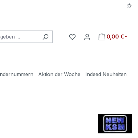
Du hast 0 Produkte auf d
0,00 €*
ndernummern
Aktion der Woche
Indeed Neuheiten