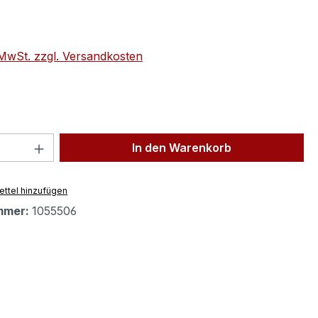
eis:
. MwSt. zzgl. Versandkosten
 Anzahl: Gib den gewünschten Wert ein 
In den Warenkorb
ttel hinzufügen
mmer:
1055506