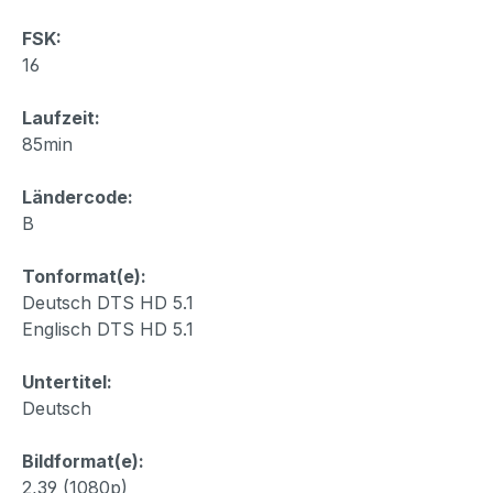
FSK:
16
Laufzeit:
85min
Ländercode:
B
Tonformat(e):
Deutsch DTS HD 5.1
Englisch DTS HD 5.1
Untertitel:
Deutsch
Bildformat(e):
2,39 (1080p)