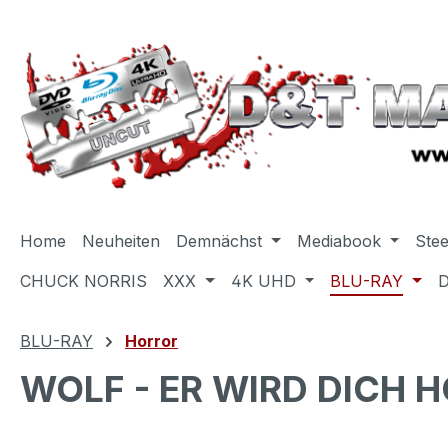
m Hauptinhalt springen
Zur Suche springen
Zur Hauptnavigation springen
Home
Neuheiten
Demnächst
Mediabook
Ste
CHUCK NORRIS
XXX
4K UHD
BLU-RAY
BLU-RAY
Horror
WOLF - ER WIRD DICH H