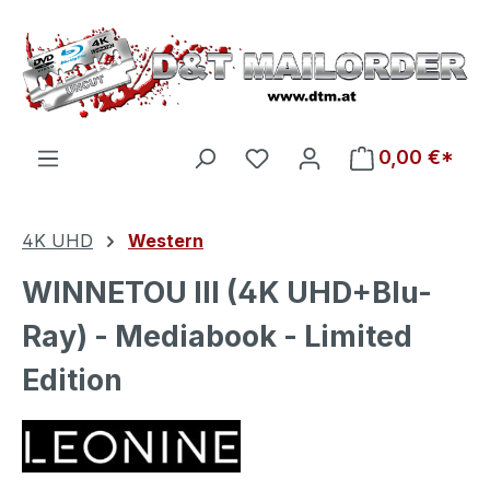
Zum Hauptinhalt springen
Du hast 0 Produkte auf d
0,00 €*
4K UHD
Western
WINNETOU III (4K UHD+Blu-
Ray) - Mediabook - Limited
Edition