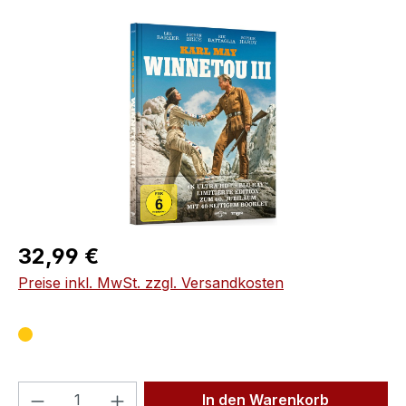
Bildergalerie überspringen
Regulärer Preis:
32,99 €
Preise inkl. MwSt. zzgl. Versandkosten
Produkt Anzahl: Gib den gewünschten We
In den Warenkorb