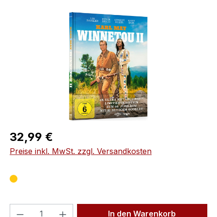
Bildergalerie überspringen
Regulärer Preis:
32,99 €
Preise inkl. MwSt. zzgl. Versandkosten
Produkt Anzahl: Gib den gewünschten We
In den Warenkorb