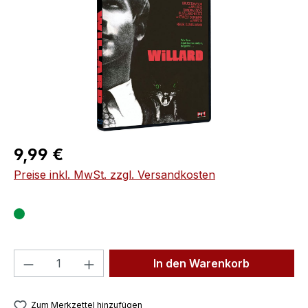
Regulärer Preis:
9,99 €
Preise inkl. MwSt. zzgl. Versandkosten
Produkt Anzahl: Gib den gewünschten We
In den Warenkorb
Zum Merkzettel hinzufügen