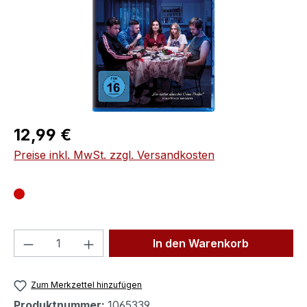
Regulärer Preis:
12,99 €
Preise inkl. MwSt. zzgl. Versandkosten
Produkt Anzahl: Gib den gewünschten We
In den Warenkorb
Zum Merkzettel hinzufügen
Produktnummer:
1065339