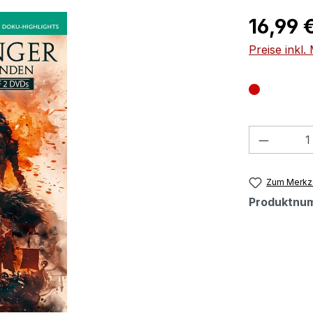
Regulärer Pr
16,99 
Preise inkl
Produkt
Zum Merkze
Produktnu