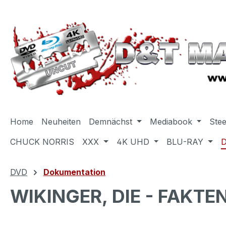
m Hauptinhalt springen
Zur Suche springen
Zur Hauptnavigation springen
Home
Neuheiten
Demnächst
Mediabook
Ste
CHUCK NORRIS
XXX
4K UHD
BLU-RAY
DVD
Dokumentation
WIKINGER, DIE - FAKT