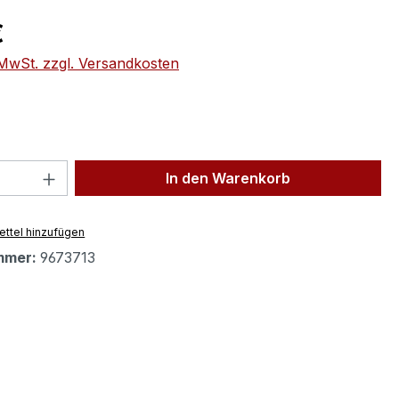
eis:
€
. MwSt. zzgl. Versandkosten
 Anzahl: Gib den gewünschten Wert ein 
In den Warenkorb
ttel hinzufügen
mmer:
9673713