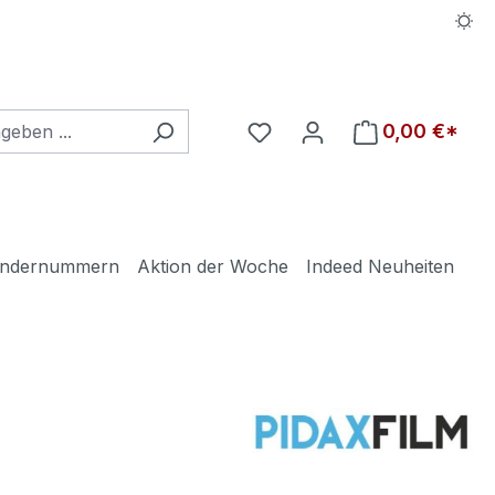
Du hast 0 Produkte auf d
0,00 €*
ndernummern
Aktion der Woche
Indeed Neuheiten