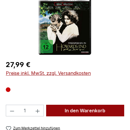
Regulärer Preis:
27,99 €
Preise inkl. MwSt. zzgl. Versandkosten
Produkt Anzahl: Gib den gewünschten We
In den Warenkorb
Zum Merkzettel hinzufügen