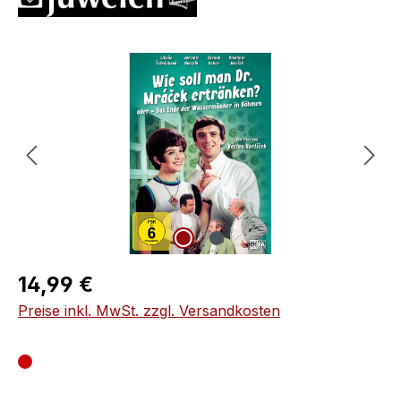
Bildergalerie überspringen
Regulärer Preis:
14,99 €
Preise inkl. MwSt. zzgl. Versandkosten