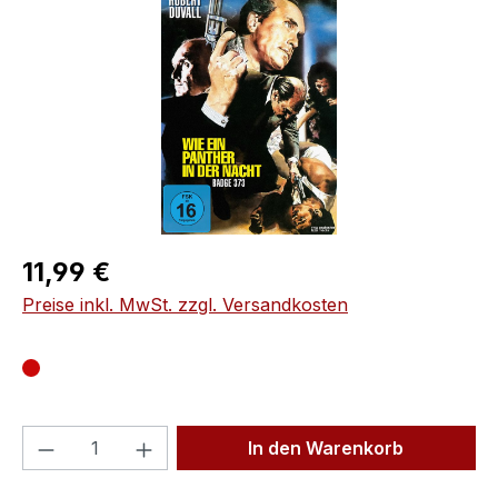
Regulärer Preis:
11,99 €
Preise inkl. MwSt. zzgl. Versandkosten
Produkt Anzahl: Gib den gewünschten We
In den Warenkorb