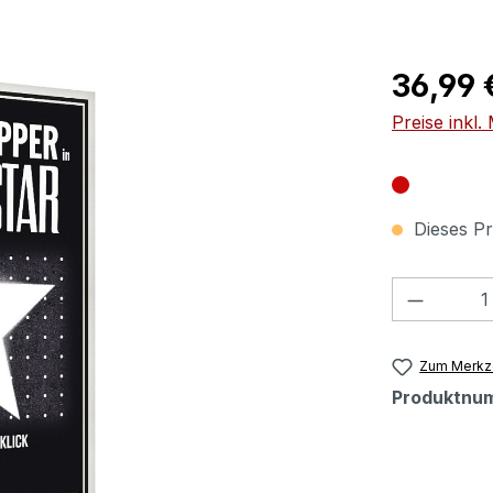
Regulärer Pr
36,99 
Preise inkl
Dieses Pr
Produkt
Zum Merkze
Produktnu