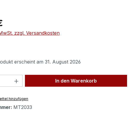
eis:
€
. MwSt. zzgl. Versandkosten
odukt erscheint am 31. August 2026
 Anzahl: Gib den gewünschten Wert ein 
In den Warenkorb
ttel hinzufügen
mmer:
MT2033