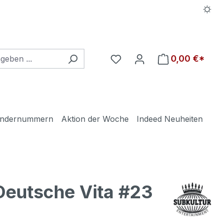
Du hast 0 Produkte auf d
0,00 €*
ndernummern
Aktion der Woche
Indeed Neuheiten
Deutsche Vita #23