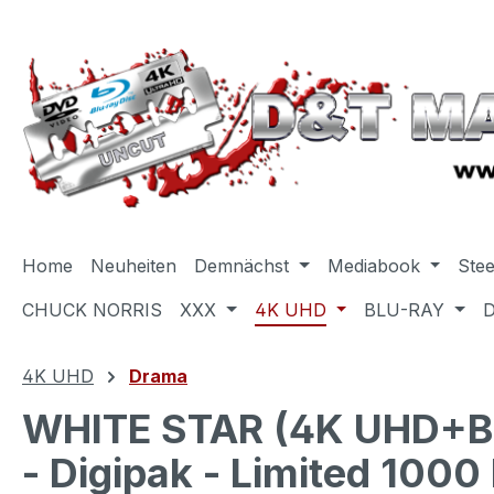
m Hauptinhalt springen
Zur Suche springen
Zur Hauptnavigation springen
Home
Neuheiten
Demnächst
Mediabook
Ste
CHUCK NORRIS
XXX
4K UHD
BLU-RAY
4K UHD
Drama
WHITE STAR (4K UHD+Blu
- Digipak - Limited 1000 