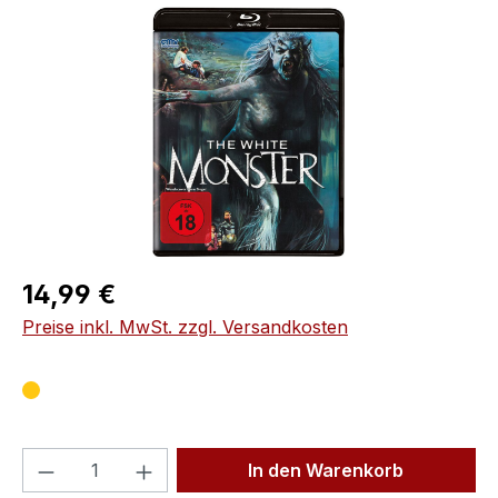
Bildergalerie überspringen
Regulärer Preis:
14,99 €
Preise inkl. MwSt. zzgl. Versandkosten
Produkt Anzahl: Gib den gewünschten We
In den Warenkorb