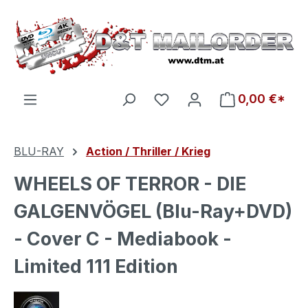
Zum Hauptinhalt springen
Du hast 0 Produkte auf d
0,00 €*
BLU-RAY
Action / Thriller / Krieg
WHEELS OF TERROR - DIE
GALGENVÖGEL (Blu-Ray+DVD)
- Cover C - Mediabook -
Limited 111 Edition