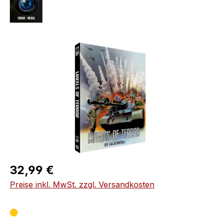
Bildergalerie überspringen
Regulärer Preis:
32,99 €
Preise inkl. MwSt. zzgl. Versandkosten