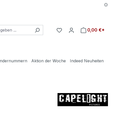
Du hast 0 Produkte auf d
0,00 €*
ndernummern
Aktion der Woche
Indeed Neuheiten