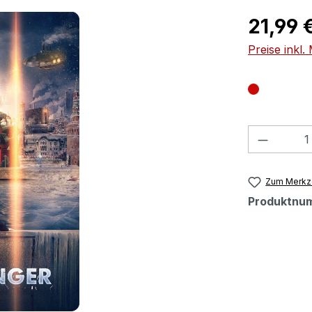
Regulärer Pr
21,99 
Preise inkl
Produkt
Zum Merkze
Produktnu