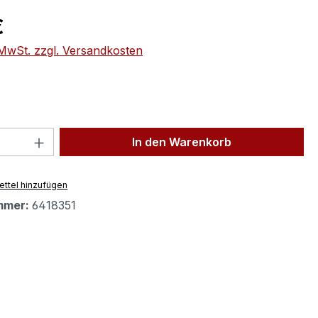
eis:
€
. MwSt. zzgl. Versandkosten
 Anzahl: Gib den gewünschten Wert ein 
In den Warenkorb
ttel hinzufügen
mmer:
6418351