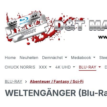
m Hauptinhalt springen
Zur Suche springen
Zur Hauptnavigation springen
Home
Neuheiten
Demnächst
Mediabook
Ste
CHUCK NORRIS
XXX
4K UHD
BLU-RAY
BLU-RAY
Abenteuer / Fantasy / Sci-Fi
WELTENGÄNGER (Blu-Ray