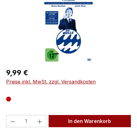
Regulärer Preis:
9,99 €
Preise inkl. MwSt. zzgl. Versandkosten
Produkt Anzahl: Gib den gewünschten We
In den Warenkorb