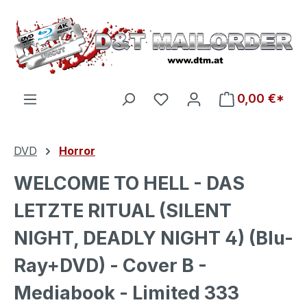
Zum Hauptinhalt springen
Du hast 0 Produkte auf d
0,00 €*
DVD
Horror
WELCOME TO HELL - DAS
LETZTE RITUAL (SILENT
NIGHT, DEADLY NIGHT 4) (Blu-
Ray+DVD) - Cover B -
Mediabook - Limited 333