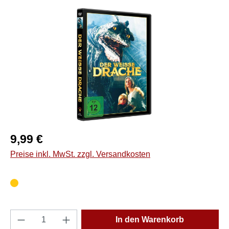
Bildergalerie überspringen
Regulärer Preis:
9,99 €
Preise inkl. MwSt. zzgl. Versandkosten
Produkt Anzahl: Gib den gewünschten Wert e
In den Warenkorb