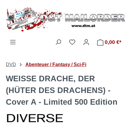
Zum Hauptinhalt springen
Du hast 0 Produkte auf d
0,00 €*
DVD
Abenteuer / Fantasy / Sci-Fi
WEISSE DRACHE, DER
(HÜTER DES DRACHENS) -
Cover A - Limited 500 Edition