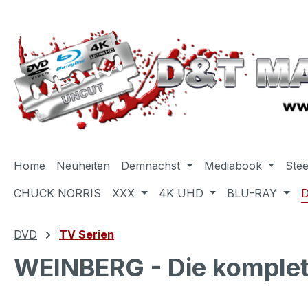
m Hauptinhalt springen
Zur Suche springen
Zur Hauptnavigation springen
Home
Neuheiten
Demnächst
Mediabook
Ste
CHUCK NORRIS
XXX
4K UHD
BLU-RAY
DVD
TV Serien
WEINBERG - Die komplet