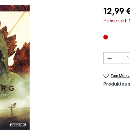
Regulärer Pr
12,99 
Preise inkl
Produkt
Zum Merkze
Produktnu