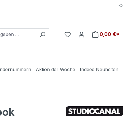
Du hast 0 Produkte auf d
0,00 €*
ndernummern
Aktion der Woche
Indeed Neuheiten
ook