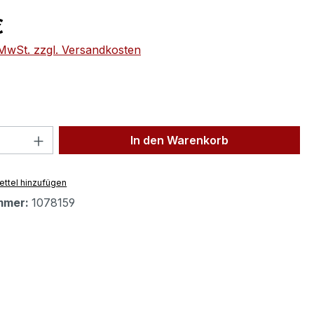
eis:
€
. MwSt. zzgl. Versandkosten
 Anzahl: Gib den gewünschten Wert ein 
In den Warenkorb
ttel hinzufügen
mmer:
1078159