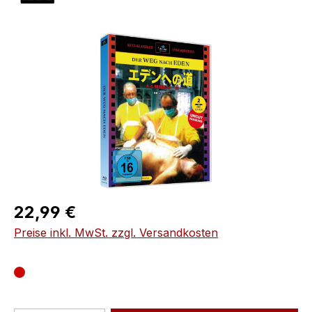
Bildergalerie überspringen
Regulärer Preis:
22,99 €
Preise inkl. MwSt. zzgl. Versandkosten