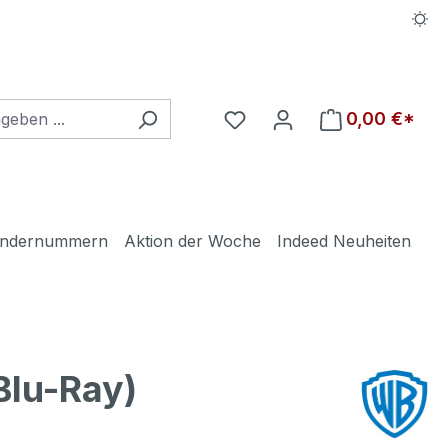
Du hast 0 Produkte auf d
0,00 €*
ndernummern
Aktion der Woche
Indeed Neuheiten
lu-Ray)