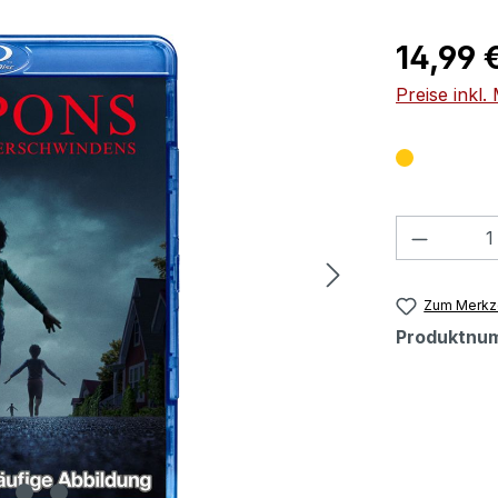
Regulärer Pr
14,99 
Preise inkl
Produkt
Zum Merkze
Produktnu