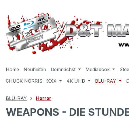
m Hauptinhalt springen
Zur Suche springen
Zur Hauptnavigation springen
Home
Neuheiten
Demnächst
Mediabook
Ste
CHUCK NORRIS
XXX
4K UHD
BLU-RAY
BLU-RAY
Horror
WEAPONS - DIE STUNDE