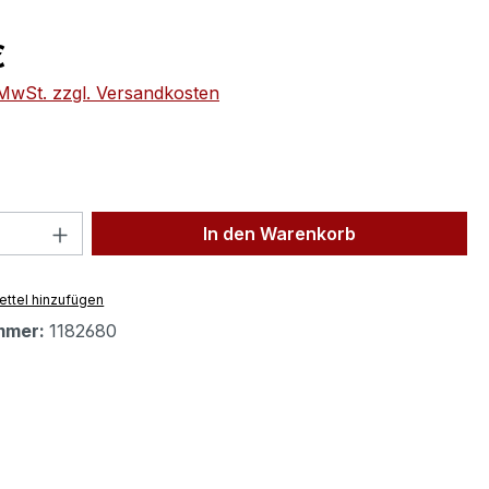
eis:
€
. MwSt. zzgl. Versandkosten
 Anzahl: Gib den gewünschten Wert ein 
In den Warenkorb
ttel hinzufügen
mmer:
1182680