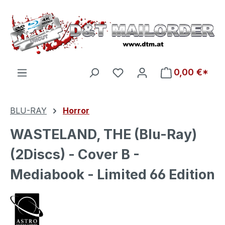
Zum Hauptinhalt springen
Du hast 0 Produkte auf d
0,00 €*
BLU-RAY
Horror
WASTELAND, THE (Blu-Ray)
(2Discs) - Cover B -
Mediabook - Limited 66 Edition