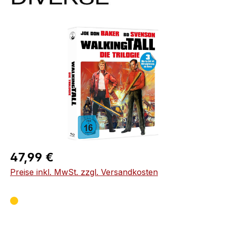
Bildergalerie überspringen
Regulärer Preis:
47,99 €
Preise inkl. MwSt. zzgl. Versandkosten