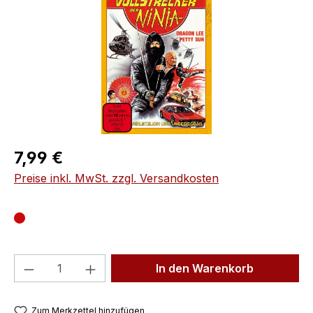
Regulärer Preis:
7,99 €
Preise inkl. MwSt. zzgl. Versandkosten
Produkt Anzahl: Gib den gewünschten We
In den Warenkorb
Zum Merkzettel hinzufügen