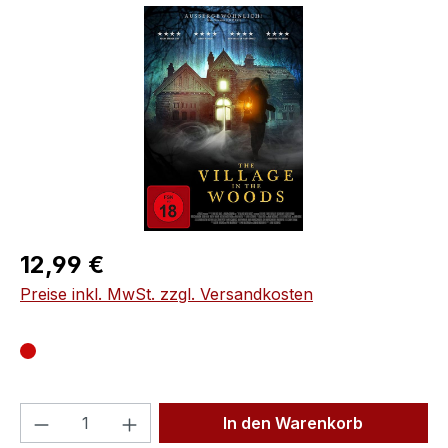
Bildergalerie überspringen
Regulärer Preis:
12,99 €
Preise inkl. MwSt. zzgl. Versandkosten
Produkt Anzahl: Gib den gewünschten We
In den Warenkorb