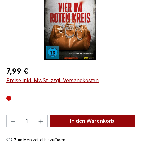
Regulärer Preis:
7,99 €
Preise inkl. MwSt. zzgl. Versandkosten
Produkt Anzahl: Gib den gewünschten We
In den Warenkorb
Zum Merkzettel hinzufügen